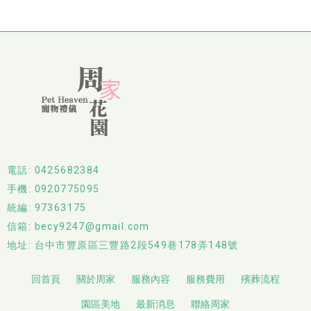
電話: 0425682384
手機: 0920775095
統編: 97363175
信箱: becy9247@gmail.com
地址: 台中市豐原區三豐路2段549巷178弄148號
回首頁
關於周家
服務內容
服務費用
殯葬流程
園區美地
最新消息
聯絡周家