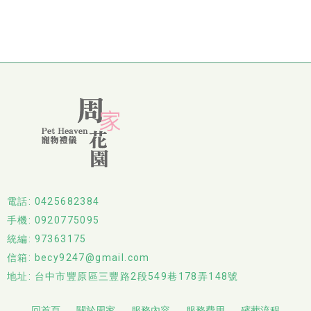
電話: 0425682384
手機: 0920775095
統編: 97363175
信箱: becy9247@gmail.com
地址: 台中市豐原區三豐路2段549巷178弄148號
回首頁
關於周家
服務內容
服務費用
殯葬流程