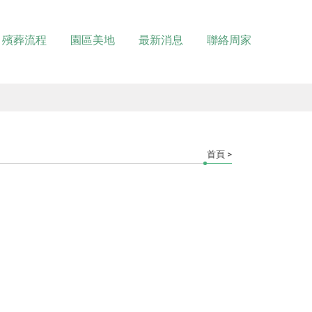
殯葬流程
園區美地
最新消息
聯絡周家
首頁
>